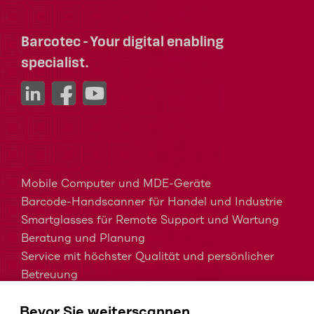
Barcotec - Your digital enabling
specialist.
Mobile Computer und MDE-Geräte
Barcode-Handscanner für Handel und Industrie
Smartglasses für Remote Support und Wartung
Beratung und Planung
Service mit höchster Qualität und persönlicher
Betreuung
MDM, EMM und UEM kurz erklärt
Bevor Sie weiterscannen …
Barcodes in der Intralogistik