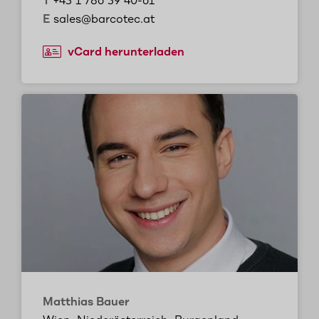
T
+43 1 786 39 40-61
E
sales@barcotec.at
vCard herunterladen
Matthias Bauer