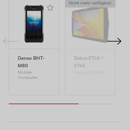
Nicht mehr verfügbar!
BE
Denso BHT-
Zebra ET40 /
M80
ET45
Mobiler
Rugged Tablet
Computer