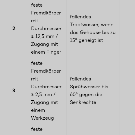
feste
Fremdkörper
fallendes
mit
Tropfwasser, wenn
2
Durchmesser
das Gehäuse bis zu
≥ 12,5 mm /
15° geneigt ist
Zugang mit
einem Finger
feste
Fremdkörper
mit
fallendes
Durchmesser
Sprühwasser bis
3
≥ 2,5 mm /
60° gegen die
Zugang mit
Senkrechte
einem
Werkzeug
feste