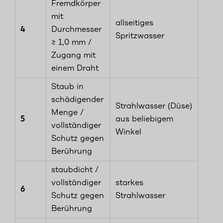
Fremdkörper
mit
allseitiges
4
Durchmesser
Spritzwasser
≥ 1,0 mm /
Zugang mit
einem Draht
Staub in
schädigender
Strahlwasser (Düse)
Menge /
5
aus beliebigem
vollständiger
Winkel
Schutz gegen
Berührung
staubdicht /
vollständiger
starkes
6
Schutz gegen
Strahlwasser
Berührung