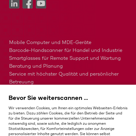
Mobile Computer und MDE-Geräte
Barcode-Handscanner für Handel und Industrie
Smartglasses für Remote Support und Wartung
Beratung und Planung
Service mit höchster Qualität und persönlicher
Betreuung
MDM, EMM und UEM kurz erklärt
Bevor Sie weiterscannen …
Barcodes in der Intralogistik
Barcodes im Gesundheitswesen
Wir verwenden Cookies, um Ihnen ein optimales Webseiten-Erlebnis
IP-Schutzklassen – Welche ist die Richtige?
zu bieten. Dazu zählen Cookies, die für den Betrieb der Seite und
für die Steuerung unserer kommerziellen Unternehmensziele
notwendig sind, sowie solche, die lediglich zu anonymen
Statistikzwecken, für Komforteinstellungen oder zur Anzeige
personalisierter Inhalte genutzt werden. Sie können selbst