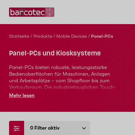
Kontaktieren Sie uns!
Startseite
/
Produkte
/
Mobile Devices
/
Panel-PCs
Panel-PCs und Kiosksysteme
Panel-PCs bieten robuste, leistungsstarke
Bedienoberflächen für Maschinen, Anlagen
und Arbeitsplätze – vom Shopfloor bis zum
Verkaufsraum. Die industrietauglichen Touch-
PCs sind für den 24/7-Einsatz ausgelegt und
Mehr lesen
helfen Ihnen dabei, Prozesse zu visualisieren,
Daten in Echtzeit bereitzustellen und
Mitarbeitende intuitiv durch ihre Aufgaben zu
führen.
0
Filter aktiv