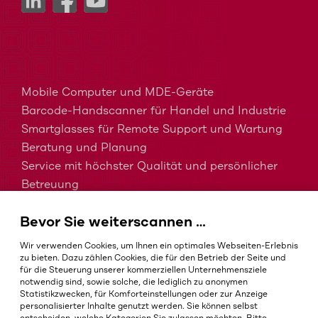
Mobile Computer und MDE-Geräte
Barcode-Handscanner für Handel und Industrie
Smartglasses für Remote Support und Wartung
Beratung und Planung
Service mit höchster Qualität und persönlicher
Betreuung
MDM, EMM und UEM kurz erklärt
Bevor Sie weiterscannen …
Barcodes in der Intralogistik
Barcodes im Gesundheitswesen
Wir verwenden Cookies, um Ihnen ein optimales Webseiten-Erlebnis
IP-Schutzklassen – Welche ist die Richtige?
zu bieten. Dazu zählen Cookies, die für den Betrieb der Seite und
für die Steuerung unserer kommerziellen Unternehmensziele
notwendig sind, sowie solche, die lediglich zu anonymen
Statistikzwecken, für Komforteinstellungen oder zur Anzeige
personalisierter Inhalte genutzt werden. Sie können selbst
AGB