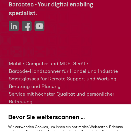
Barcotec - Your digital enabling
specialist.
Mobile Computer und MDE-Geräte
Barcode-Handscanner für Handel und Industrie
Smartglasses für Remote Support und Wartung
Beratung und Planung
Service mit höchster Qualität und persönlicher
Betreuung
MDM, EMM und UEM kurz erklärt
Bevor Sie weiterscannen …
Barcodes in der Intralogistik
Barcodes im Gesundheitswesen
Wir verwenden Cookies, um Ihnen ein optimales Webseiten-Erlebnis