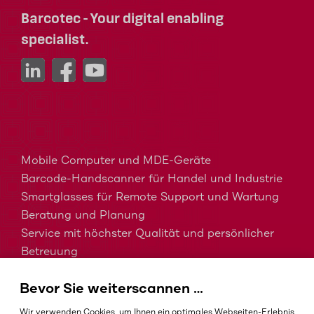
Barcotec - Your digital enabling
specialist.
Mobile Computer und MDE-Geräte
Barcode-Handscanner für Handel und Industrie
Smartglasses für Remote Support und Wartung
Beratung und Planung
Service mit höchster Qualität und persönlicher
Betreuung
MDM, EMM und UEM kurz erklärt
Bevor Sie weiterscannen …
Barcodes in der Intralogistik
Barcodes im Gesundheitswesen
Wir verwenden Cookies, um Ihnen ein optimales Webseiten-Erlebnis