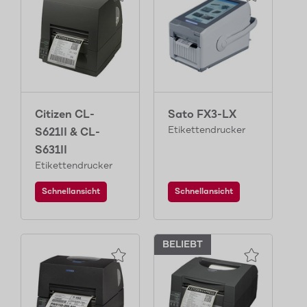
Citizen CL-
Sato FX3-LX
Etikettendrucker
S621II & CL-
S631II
Etikettendrucker
Schnellansicht
Schnellansicht
BELIEBT