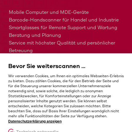
Mobile Computer und MDE-Geräte
Barcode-Handscanner für Handel und Industrie
Smartglasses für Remote Support und Wartung
Beratung und Planung
Service mit höchster Qualität und persönlicher
Betreuung
MDM, EMM und UEM kurz erklärt
Bevor Sie weiterscannen …
Barcodes in der Intralogistik
Barcodes im Gesundheitswesen
Wir verwenden Cookies, um Ihnen ein optimales Webseiten-Erlebnis
IP-Schutzklassen – Welche ist die Richtige?
zu bieten. Dazu zählen Cookies, die für den Betrieb der Seite und
für die Steuerung unserer kommerziellen Unternehmensziele
notwendig sind, sowie solche, die lediglich zu anonymen
Statistikzwecken, für Komforteinstellungen oder zur Anzeige
personalisierter Inhalte genutzt werden. Sie können selbst
AGB
entscheiden, welche Kategorien Sie zulassen möchten. Bitte
Impressum
beachten Sie, dass auf Basis Ihrer Einstellungen womöglich nicht
mehr alle Funktionalitäten der Seite zur Verfügung stehen.
Datenschutz
Datenschutzerklärung anzeigen
Cookie-Einstellungen