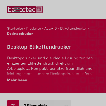
Kontaktieren Sie uns!
Startseite
/
Produkte
/
Auto-ID
/
Etikettendrucker
/
Desktopdrucker
Desktop-Etikettendrucker
Desktopdrucker sind die ideale Lösung für den
effizienten
Etikettendruck
direkt am
Arbeitsplatz. Kompakt, benutzerfreundlich und
leistungsstark - unsere Desktopdrucker liefern
verlässlich gestochen scharfe Druckergebnisse
Mehr lesen
und lassen sich nahtlos in Ihre bestehenden
Systeme integrieren.
0
Filter aktiv