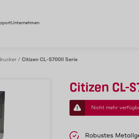
itere Produkte
pport
Unternehmen
drucker
/
Citizen CL-S700II Serie
Citizen CL-S
Nicht mehr verfügb
Robustes Metallge