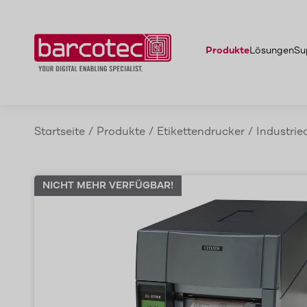
Citizen CL-S700II Serie
Eigenschaften
Zubehör
Vorteile
We
Produkte
Lösungen
Su
Startseite
/
Produkte
/
Etikettendrucker
/
Industrie
NICHT MEHR VERFÜGBAR!