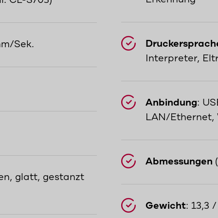
ll: CL-S703)
Druckersprach
mm/Sek.
Interpreter, El
Anbindung
: US
LAN/Ethernet
Abmessungen
en, glatt, gestanzt
Gewicht
: 13,3 