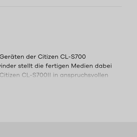
Geräten der Citizen CL-S700
nder stellt die fertigen Medien dabei
Citizen CL-S700II in anspruchsvollen
ellen Zugang zu Mechanik und Medien.
arbbänder verarbeiten und liefert dank
se.