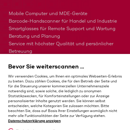
Mobile Computer und MDE-Geräte
Barcode-Handscanner für Handel und Industrie
Smartglasses für Remote Support und Wartung
Beratung und Planung
Service mit höchster Qualität und persönlicher
Betreuung
MDM, EMM und UEM kurz erklärt
Bevor Sie weiterscannen …
Barcodes in der Intralogistik
Barcodes im Gesundheitswesen
Wir verwenden Cookies, um Ihnen ein optimales Webseiten-Erlebnis
IP-Schutzklassen – Welche ist die Richtige?
zu bieten. Dazu zählen Cookies, die für den Betrieb der Seite und
für die Steuerung unserer kommerziellen Unternehmensziele
notwendig sind, sowie solche, die lediglich zu anonymen
Statistikzwecken, für Komforteinstellungen oder zur Anzeige
personalisierter Inhalte genutzt werden. Sie können selbst
AGB
entscheiden, welche Kategorien Sie zulassen möchten. Bitte
Impressum
beachten Sie, dass auf Basis Ihrer Einstellungen womöglich nicht
mehr alle Funktionalitäten der Seite zur Verfügung stehen.
Datenschutz
Datenschutzerklärung anzeigen
Cookie-Einstellungen