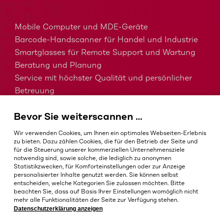
Mobile Computer und MDE-Geräte
Barcode-Handscanner für Handel und Industrie
Smartglasses für Remote Support und Wartung
Beratung und Planung
Service mit höchster Qualität und persönlicher
Betreuung
MDM, EMM und UEM kurz erklärt
Bevor Sie weiterscannen …
Barcodes in der Intralogistik
Barcodes im Gesundheitswesen
Wir verwenden Cookies, um Ihnen ein optimales Webseiten-Erlebnis
IP-Schutzklassen – Welche ist die Richtige?
zu bieten. Dazu zählen Cookies, die für den Betrieb der Seite und
für die Steuerung unserer kommerziellen Unternehmensziele
notwendig sind, sowie solche, die lediglich zu anonymen
Statistikzwecken, für Komforteinstellungen oder zur Anzeige
personalisierter Inhalte genutzt werden. Sie können selbst
AGB
entscheiden, welche Kategorien Sie zulassen möchten. Bitte
Impressum
beachten Sie, dass auf Basis Ihrer Einstellungen womöglich nicht
mehr alle Funktionalitäten der Seite zur Verfügung stehen.
Datenschutz
Datenschutzerklärung anzeigen
Cookie-Einstellungen