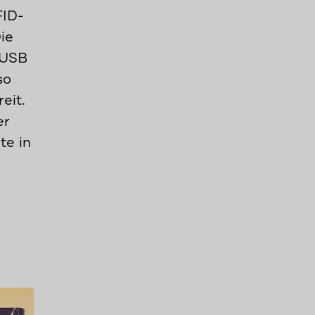
FID-
ie
 USB
so
eit.
er
te in