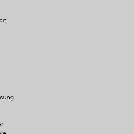
 an
ssung
er
ble