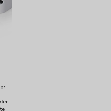
er
oder
tte