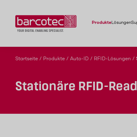
Produkte
Lösungen
Su
Startseite
/
Produkte
/
Auto-ID
/
RFID-Lösungen
/
Stationäre RFID-Rea