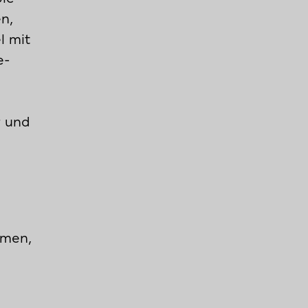
n,
l mit
e-
r und
mmen,