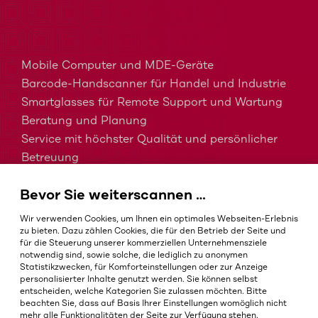
Mobile Computer und MDE-Geräte
Barcode-Handscanner für Handel und Industrie
Smartglasses für Remote Support und Wartung
Beratung und Planung
Service mit höchster Qualität und persönlicher
Betreuung
MDM, EMM und UEM kurz erklärt
Bevor Sie weiterscannen …
Barcodes in der Intralogistik
Barcodes im Gesundheitswesen
Wir verwenden Cookies, um Ihnen ein optimales Webseiten-Erlebnis
IP-Schutzklassen – Welche ist die Richtige?
zu bieten. Dazu zählen Cookies, die für den Betrieb der Seite und
für die Steuerung unserer kommerziellen Unternehmensziele
notwendig sind, sowie solche, die lediglich zu anonymen
Statistikzwecken, für Komforteinstellungen oder zur Anzeige
personalisierter Inhalte genutzt werden. Sie können selbst
AGB
entscheiden, welche Kategorien Sie zulassen möchten. Bitte
Impressum
beachten Sie, dass auf Basis Ihrer Einstellungen womöglich nicht
mehr alle Funktionalitäten der Seite zur Verfügung stehen.