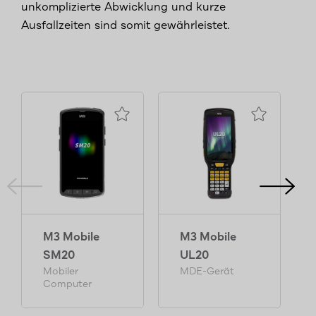
unkomplizierte Abwicklung und kurze
Ausfallzeiten sind somit gewährleistet.
Ni
M3 Mobile
M3 Mobile
SM20
UL20
Mobiler
MDE-Gerät
Computer