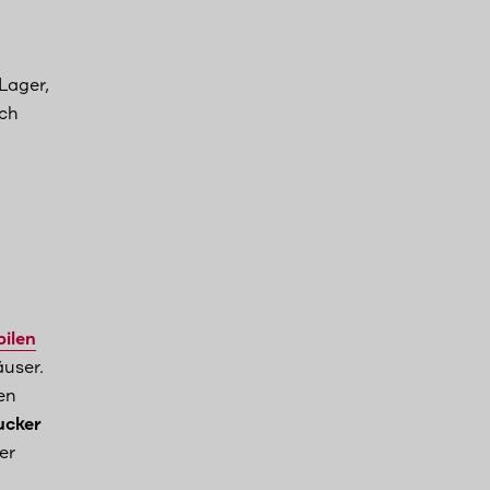
Lager,
ich
ilen
user.
en
ucker
er