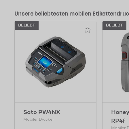
Unsere beliebtesten mobilen Etikettendru
BELIEBT
BELIEBT
Sato PW4NX
Honey
Mobiler Drucker
RP4f
Mobiler 