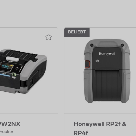
BELIEBT
 PW2NX
Honeywell RP2f &
Drucker
RP4f