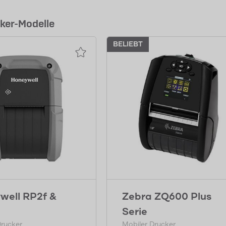
cker-Modelle
BELIEBT
well RP2f &
Zebra ZQ600 Plus
Serie
Drucker
Mobiler Drucker