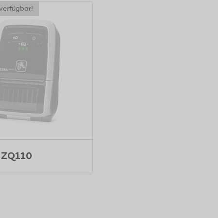
verfügbar!
 ZQ110