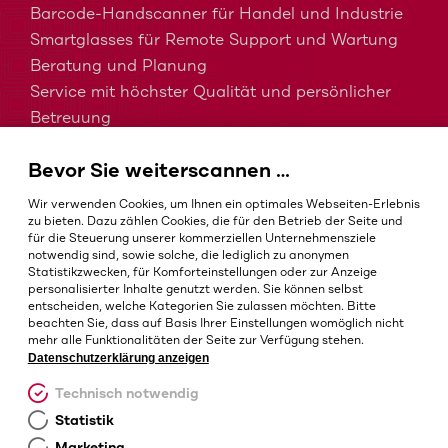
Barcode-Handscanner für Handel und Industrie
Smartglasses für Remote Support und Wartung
Beratung und Planung
Service mit höchster Qualität und persönlicher
Betreuung
MDM, EMM und UEM kurz erklärt
Bevor Sie weiterscannen …
Barcodes in der Intralogistik
Barcodes im Gesundheitswesen
Wir verwenden Cookies, um Ihnen ein optimales Webseiten-Erlebnis
IP-Schutzklassen – Welche ist die Richtige?
zu bieten. Dazu zählen Cookies, die für den Betrieb der Seite und
für die Steuerung unserer kommerziellen Unternehmensziele
notwendig sind, sowie solche, die lediglich zu anonymen
Statistikzwecken, für Komforteinstellungen oder zur Anzeige
personalisierter Inhalte genutzt werden. Sie können selbst
AGB
entscheiden, welche Kategorien Sie zulassen möchten. Bitte
Impressum
beachten Sie, dass auf Basis Ihrer Einstellungen womöglich nicht
mehr alle Funktionalitäten der Seite zur Verfügung stehen.
Datenschutz
Datenschutzerklärung anzeigen
Cookie-Einstellungen
Technisch notwendig
Statistik