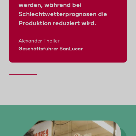
werden, während bei
Schlechtwetterprognosen die
Produktion reduziert wird.
Alexander Thaller
Geschäftsführer SanLucar