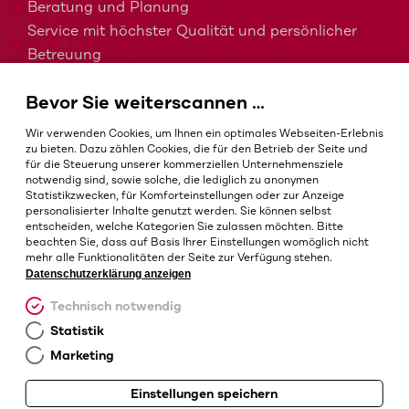
Beratung und Planung
Service mit höchster Qualität und persönlicher
Betreuung
MDM, EMM und UEM kurz erklärt
Bevor Sie weiterscannen …
Barcodes in der Intralogistik
Barcodes im Gesundheitswesen
Wir verwenden Cookies, um Ihnen ein optimales Webseiten-Erlebnis
IP-Schutzklassen – Welche ist die Richtige?
zu bieten. Dazu zählen Cookies, die für den Betrieb der Seite und
für die Steuerung unserer kommerziellen Unternehmensziele
notwendig sind, sowie solche, die lediglich zu anonymen
Statistikzwecken, für Komforteinstellungen oder zur Anzeige
personalisierter Inhalte genutzt werden. Sie können selbst
AGB
entscheiden, welche Kategorien Sie zulassen möchten. Bitte
Impressum
beachten Sie, dass auf Basis Ihrer Einstellungen womöglich nicht
mehr alle Funktionalitäten der Seite zur Verfügung stehen.
Datenschutz
Datenschutzerklärung anzeigen
Cookie-Einstellungen
Technisch notwendig
Statistik
Marketing
Einstellungen speichern
© Barcotec GmbH