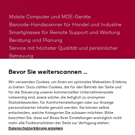
Mobile Computer und MDE-Geräte
Barcode-Handscanner für Handel und Industrie
Smartglasses für Remote Support und Wartung
Beratung und Planung
Service mit höchster Qualität und persönlicher
Betreuung
MDM, EMM und UEM kurz erklärt
Bevor Sie weiterscannen …
Barcodes in der Intralogistik
Barcodes im Gesundheitswesen
Wir verwenden Cookies, um Ihnen ein optimales Webseiten-Erlebnis
IP-Schutzklassen – Welche ist die Richtige?
zu bieten. Dazu zählen Cookies, die für den Betrieb der Seite und
für die Steuerung unserer kommerziellen Unternehmensziele
notwendig sind, sowie solche, die lediglich zu anonymen
Statistikzwecken, für Komforteinstellungen oder zur Anzeige
personalisierter Inhalte genutzt werden. Sie können selbst
AGB
entscheiden, welche Kategorien Sie zulassen möchten. Bitte
Impressum
beachten Sie, dass auf Basis Ihrer Einstellungen womöglich nicht
mehr alle Funktionalitäten der Seite zur Verfügung stehen.
Datenschutz
Datenschutzerklärung anzeigen
Cookie-Einstellungen