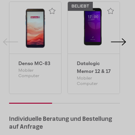
BELIEBT
BE
Denso MC-83
Datalogic
Mobiler
Memor 12 & 17
Computer
Mobiler
Computer
Individuelle Beratung und Bestellung
auf Anfrage