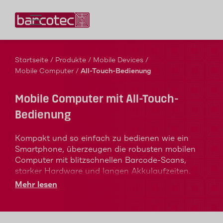
Kontaktieren Sie uns!
Startseite
/
Produkte
/
Mobile Devices
/
Mobile Computer
/
All-Touch-Bedienung
Mobile Computer mit All-Touch-
Bedienung
Kompakt und so einfach zu bedienen wie ein
Smartphone, überzeugen die robusten mobilen
Computer mit blitzschnellen Barcode-Scans,
starker Hardware und langen Akkulaufzeiten.
Diese mobilen Computer sind sowohl für den
Mehr lesen
Innen- als auch Außeneinsatz geeignet und mit
aktuellen WLAN und Mobilfunk-Anbindungen
ausgestattet.