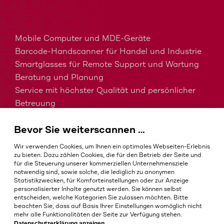
Mobile Computer und MDE-Geräte
Barcode-Handscanner für Handel und Industrie
Smartglasses für Remote Support und Wartung
Beratung und Planung
Service mit höchster Qualität und persönlicher
Betreuung
MDM, EMM und UEM kurz erklärt
Bevor Sie weiterscannen …
Barcodes in der Intralogistik
Barcodes im Gesundheitswesen
Wir verwenden Cookies, um Ihnen ein optimales Webseiten-Erlebnis
IP-Schutzklassen – Welche ist die Richtige?
zu bieten. Dazu zählen Cookies, die für den Betrieb der Seite und
für die Steuerung unserer kommerziellen Unternehmensziele
notwendig sind, sowie solche, die lediglich zu anonymen
Statistikzwecken, für Komforteinstellungen oder zur Anzeige
personalisierter Inhalte genutzt werden. Sie können selbst
AGB
entscheiden, welche Kategorien Sie zulassen möchten. Bitte
Impressum
beachten Sie, dass auf Basis Ihrer Einstellungen womöglich nicht
mehr alle Funktionalitäten der Seite zur Verfügung stehen.
Datenschutz
Datenschutzerklärung anzeigen