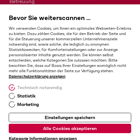
Betreuung
MDM, EMM und UEM kurz erklärt
Bevor Sie weiterscannen …
Barcodes in der Intralogistik
Barcodes im Gesundheitswesen
Wir verwenden Cookies, um Ihnen ein optimales Webseiten-Erlebnis
IP-Schutzklassen – Welche ist die Richtige?
zu bieten. Dazu zählen Cookies, die für den Betrieb der Seite und
für die Steuerung unserer kommerziellen Unternehmensziele
notwendig sind, sowie solche, die lediglich zu anonymen
Statistikzwecken, für Komforteinstellungen oder zur Anzeige
personalisierter Inhalte genutzt werden. Sie können selbst
AGB
entscheiden, welche Kategorien Sie zulassen möchten. Bitte
Impressum
beachten Sie, dass auf Basis Ihrer Einstellungen womöglich nicht
mehr alle Funktionalitäten der Seite zur Verfügung stehen.
Datenschutz
Datenschutzerklärung anzeigen
Cookie-Einstellungen
Technisch notwendig
Statistik
Marketing
Einstellungen speichern
© Barcotec GmbH
Alle Cookies akzeptieren
Kategorie Informationen anzeigen