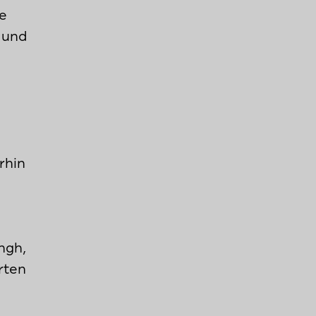
re
 und
rhin
ngh,
rten