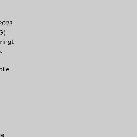
2023
G)
ringt
.
bile
ie