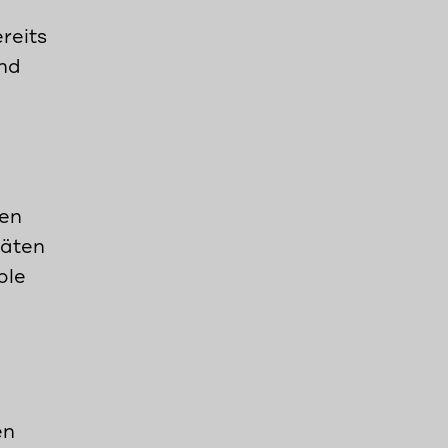
reits
nd
den
räten
ble
en