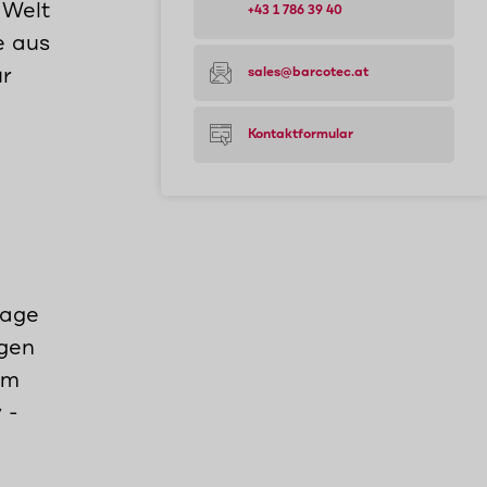
 Welt
+43 1 786 39 40
e aus
ür
sales@barcotec.at
Kontaktformular
rage
ngen
um
 -