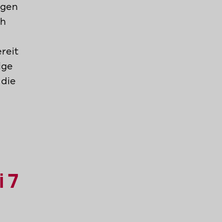
ngen
ch
reit
ige
 die
i 7