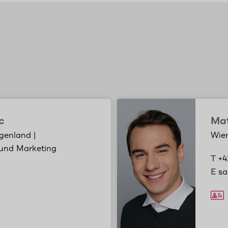
c
Mat
genland |
Wien
 und Marketing
T
+4
E
sa