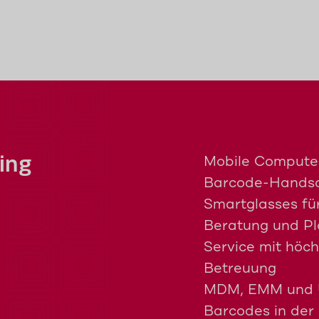
Mobile Compute
ling
Barcode-Handsca
Smartglasses f
Beratung und P
Service mit höch
Betreuung
MDM, EMM und U
Barcodes in der I