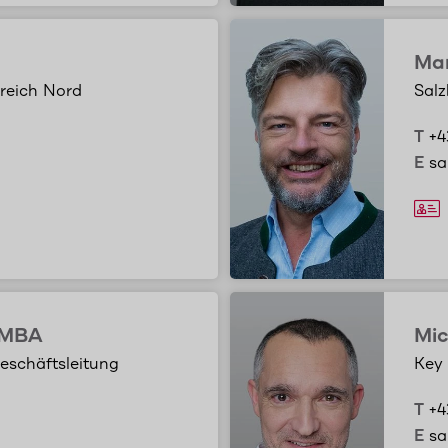
Mar
rreich Nord
Salz
T
+4
E
sa
 MBA
Mic
Geschäftsleitung
Key 
T
+4
E
sa