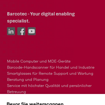
Barcotec - Your digital enabling
specialist.
Mobile Computer und MDE-Geräte
Barcode-Handscanner für Handel und Industrie
Smartglasses für Remote Support und Wartung
Beratung und Planung
Service mit höchster Qualität und persönlicher
Betreuung
MDM, EMM und UEM kurz erklärt
Bevor Sie weiterscannen …
Barcodes in der Intralogistik