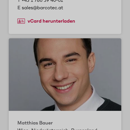
T
+43 1 786 39 40-61
E
sales@barcotec.at
vCard herunterladen
Matthias Bauer