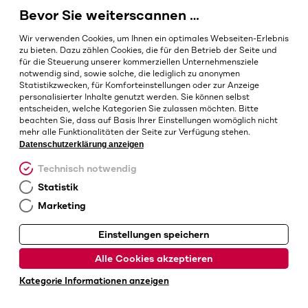
Bevor Sie weiterscannen …
Barcodes in der Intralogistik
Barcodes im Gesundheitswesen
Wir verwenden Cookies, um Ihnen ein optimales Webseiten-Erlebnis
IP-Schutzklassen – Welche ist die Richtige?
zu bieten. Dazu zählen Cookies, die für den Betrieb der Seite und
für die Steuerung unserer kommerziellen Unternehmensziele
notwendig sind, sowie solche, die lediglich zu anonymen
Statistikzwecken, für Komforteinstellungen oder zur Anzeige
personalisierter Inhalte genutzt werden. Sie können selbst
AGB
entscheiden, welche Kategorien Sie zulassen möchten. Bitte
Impressum
beachten Sie, dass auf Basis Ihrer Einstellungen womöglich nicht
mehr alle Funktionalitäten der Seite zur Verfügung stehen.
Datenschutz
Datenschutzerklärung anzeigen
Cookie-Einstellungen
Technisch notwendig
Statistik
Marketing
Einstellungen speichern
© Barcotec GmbH
Alle Cookies akzeptieren
Kategorie Informationen anzeigen